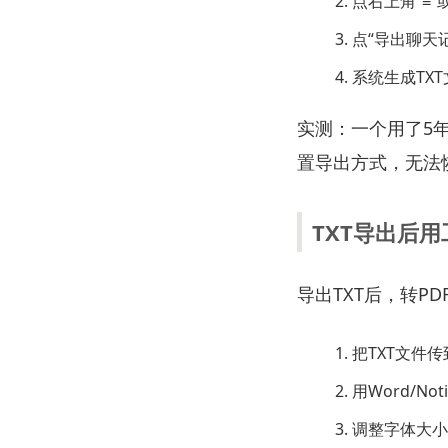
点右上角“≡”或
点“导出聊天
系统生成TX
实测：一个用了5
置导出方式，无法恢
TXT导出后
导出TXT后，转PD
把TXT文件
用Word/No
调整字体大小